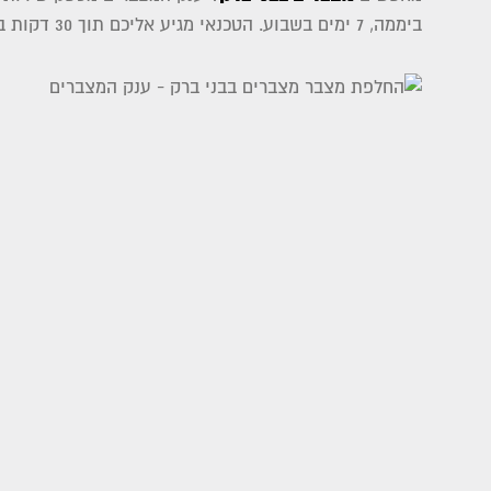
ביממה, 7 ימים בשבוע. הטכנאי מגיע אליכם תוך 30 דקות בלבד, בכל מקום שהרכב חנוי – בבית, בעבודה או בכביש.