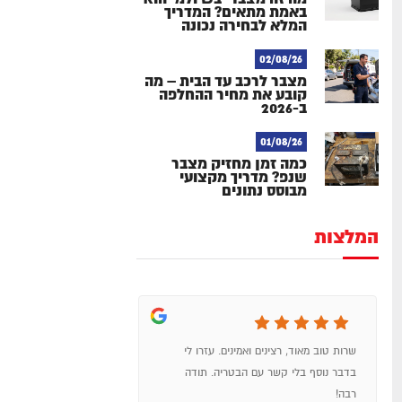
באמת מתאים? המדריך
המלא לבחירה נכונה
02/08/26
מצבר לרכב עד הבית – מה
קובע את מחיר ההחלפה
ב-2026
01/08/26
כמה זמן מחזיק מצבר
שנפ? מדריך מקצועי
מבוסס נתונים
המלצות
שרות טוב מאוד, רצינים ואמינים. עזרו לי
עם שירות כמו שקי
בדבר נוסף בלי קשר עם הבטריה. תודה
במקומות אחרים...ז
רבה!
והמחיר שווה לכל כ