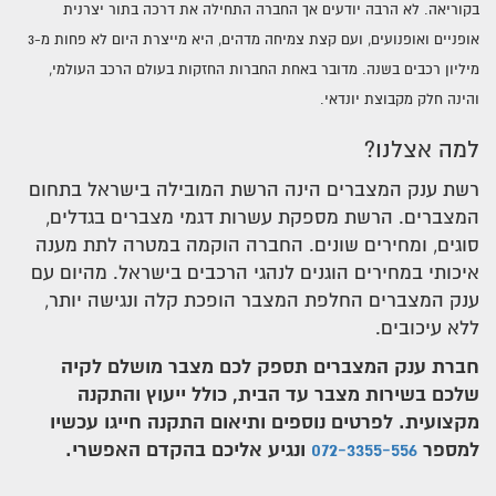
מצברים במרכז
בקוריאה. לא הרבה יודעים אך החברה התחילה את דרכה בתור יצרנית
אופניים ואופנועים, ועם קצת צמיחה מדהים, היא מייצרת היום לא פחות מ-3
מצברים בצפון
מיליון רכבים בשנה. מדובר באחת החברות החזקות בעולם הרכב העולמי,
והינה חלק מקבוצת יונדאי.
מצברים לרכב בירושלים
למה אצלנו?
רשת ענק המצברים הינה הרשת המובילה בישראל בתחום
המצברים. הרשת מספקת עשרות דגמי מצברים בגדלים,
סוגים, ומחירים שונים. החברה הוקמה במטרה לתת מענה
איכותי במחירים הוגנים לנהגי הרכבים בישראל. מהיום עם
ענק המצברים החלפת המצבר הופכת קלה ונגישה יותר,
ללא עיכובים.
חברת ענק המצברים תספק לכם מצבר מושלם לקיה
שלכם בשירות מצבר עד הבית, כולל ייעוץ והתקנה
מקצועית. לפרטים נוספים ותיאום התקנה חייגו עכשיו
למספר
072-3355-556
ונגיע אליכם בהקדם האפשרי.