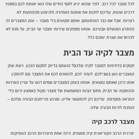
לכל מצבר לכל רכב. לפני שהוא יגיע לסוף החיים שלו הוא יאותת לכם במספר
דרכים שונות, עליכם לזהות את אותות האזהרה ולהימנע מהפתעות לא
חיפוש לפי סוג רכב
רצויות. אבל אם כבר הופתעתם, ואתם תקועים בלי מצבר – ענק המצברים זה
הפתרון המושלם עבורכם. אנחנו מספקים שירותי מצבר עד הבית, על מנת לא
מצבר לאופנוע
להרוס את שגרת יומכם כלל.
מצבר לקיה עד הבית
מצברים לרכב
מצברים למשאית
זקוקים בדחיפות למצבר לקיה שלכם? הגעתם בדיוק למקום הנכון. רשת ענק
המצברים כאן בשבילכם, לעזור לכם, להתאים לכם את המצבר וגם להתקין
מצברים פריקה עמוקה
אותו היכן שאתם נמצאים. אנחנו בענק המצברים שמים דגש על עניין השירות
וההתקנה עד הבית, מתוך הבנת המשמעות של מצבר תקול באמצע היום בלי
התראה מוקדמת. עליכם רק להתקשר אלינו, ומרגע פנייתכם הבעיה שלכם –
חיפוש מצבר לפי אזור
הופכת להיות הבעיה שלנו.
מצבר לרכב קיה
מצברים בדרום
יצרנית הרכב הקוריאנית קיה מוטורס, הינה אחת מיצרניות הרכב הוותיקות