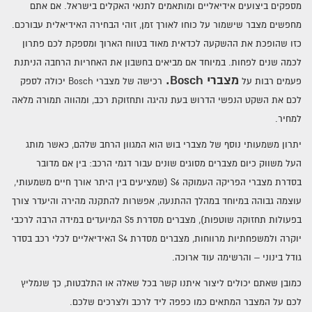
מספקים ביצועים אידיאליים ומותאמים לתנאי האקלים בישראל.
אם אתם
מחפשים מצבר שישמור על כוחו לאורך זמן, זוהי הבחירה האידיאלית עבורכם.
חיפוש לפי סוג רכב
כזו שהופכת את ההשקעה לכדאית מאוד בטווח הארוך ומספקת לכם פתרון
לכמה שנים לפחות. במיוחד אם מביאים בחשבון את האחריות הרחבה הניתנת
מצברי Bosch.
פעמים רבות על
מצבר לאופנוע
רכישה של מצברי Bosch יכולה לספק
לכם את השקט הנפשי הדרוש בעת נהיגה ותחזוקת רכב, ומהווה תמורה מלאה
מצברים לרכב
למחיר.
יתרון משמעותי נוסף של מצברי בוש הוא המגוון הרחב שלהם, כאשר מותג
מצברים למשאית
העל משווק כיום מצברים מסוגים שונים עבור דגמי הרכב: בין אם מדובר
מצברים פריקה עמוקה
בסדרת מצברי הפריקה העמוקה S6 (שמציעים בין היתר אורך חיים משמעותי,
עוצמה גבוהה במיוחד במהלך ההתנעה, אפשרות להתקנה מהירה והיעדר צורך
בפעולות תחזוקה שוטפות), מצברים מסדרת S5 המיועדים במידה הרבה לרכבי
יוקרה ולמשפחתיות מרווחות, מצברים מסדרת S4 האידיאליים לכלי רכב בסדר
חיפוש מצבר לפי אזור
גודל בינוני – והרשימה עוד ארוכה.
מצברים בדרום
כמובן שאתם יכולים ליצור איתנו קשר בכל שאלה או התלבטות, כך שנמליץ
לכם על המצבר המתאים כמו כפפה ליד לרכב ולצרכים שלכם.