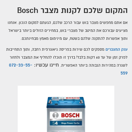
מצברים במרכז
המקום שלכם לקנות מצבר Bosch
מצברים בצפון
אם אתם מחפשים מצבר בוש עבור הרכב שלכם, הגעתם למקום הנכון.
אנחנו
מצברים לרכב בירושלים
מציעים עבורכם את המיטב של מצברי בוש, במחירים הזולים ביותר בישראל
ותוך אפשרות להתקנה שלהם בשטח,
עם מינימום מאמץ מבחינתכם.
ענק המצברים
מספקים לכם שירות
בפריסה גיאוגרפית רחבה, ותוך
התחייבות
לפרק זמן של עד 60 דקות בלבד!
בדרך זו תוכלו להחליף את המצבר ולחזור
072-33-55-
חייגו עכשיו:
לשגרה במהירות הגבוהה ביותר האפשרית.
559