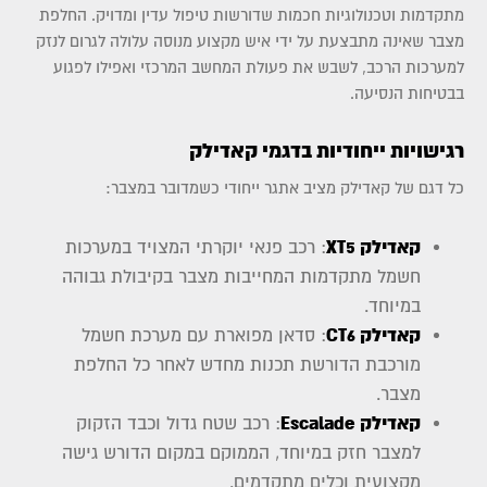
מתקדמות וטכנולוגיות חכמות שדורשות טיפול עדין ומדויק. החלפת
מצבר שאינה מתבצעת על ידי איש מקצוע מנוסה עלולה לגרום לנזק
למערכות הרכב, לשבש את פעולת המחשב המרכזי ואפילו לפגוע
בבטיחות הנסיעה.
רגישויות ייחודיות בדגמי קאדילק
כל דגם של קאדילק מציב אתגר ייחודי כשמדובר במצבר:
קאדילק XT5
: רכב פנאי יוקרתי המצויד במערכות
חשמל מתקדמות המחייבות מצבר בקיבולת גבוהה
במיוחד.
קאדילק CT6
: סדאן מפוארת עם מערכת חשמל
מורכבת הדורשת תכנות מחדש לאחר כל החלפת
מצבר.
קאדילק Escalade
: רכב שטח גדול וכבד הזקוק
למצבר חזק במיוחד, הממוקם במקום הדורש גישה
מקצועית וכלים מתקדמים.