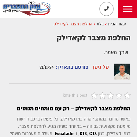
עמוד הבית
בלוג
החלפת מצבר לקאדילק
החלפת מצבר לקאדילק
שתף מאמר:
טל ניסן
פורסם בתאריך:
21/11/24
Rate this post
החלפת מצבר לקאדילק – רק עם מומחים מנוסים
כאשר מדובר במותג יוקרה כמו קאדילק, כל פעולה ברכב דורשת
מיומנות מקצועית גבוהה – במיוחד כשזה מגיע להחלפת מצבר.
דגמי קאדילק, כגון
CT6
,
XT5
, ו-
Escalade
, משלבים מערכות חשמל