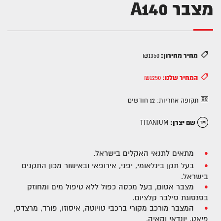
מצבר A140
מחיר מחירון:
₪1350
המחיר שלנו:
₪1250
תקופה אחריות:
12 חודשים
שם יצרן:
TITANIUM
מתאים לתנאי האקלים בישראל.
בעל תקן בינלאומי, יפני, אירופאי ובאישור מכון התקנים
בישראל.
מצבר אטום, בעל מכסה כפול ללא טיפול מים ומחוזק
בסגסוגת סילבר קלציום.
המצבר מורכב מקורי ברכבי טויוטה, איסוזו, פורד, מרצדס,
פיאט, יונדאי וקאיה.