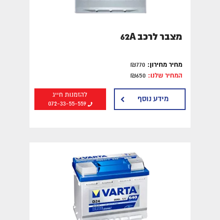
מצבר לרכב 62A
מחיר מחירון:
₪770
המחיר שלנו:
₪650
להזמנות חייג
מידע נוסף
072-33-55-559