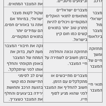
לרכב
וביצועים מיטביים.
את המצבר המתאים.
מצברים ישראליים
מצבר
שקול לקנות מצבר
מותאמים לתנאי האקלים
ישראלי
ישראלי, במיוחד אם
המקומיים ויכולים להיות
מול
אתה גר באזורים חמים.
פתרון טוב יותר בתנאים
מצבר
הם עמידים יותר
קשים כמו חום קיץ
בינלאומי
בתנאים המקומיים.
בישראל.
נקה את חיבורי המצבר
תחזוקה
תחזוקה נכונה והחלפה
מעת לעת, בדוק את
ומשך
בזמן חשובים לשמירה על
המתח של המצבר
חיים של
חיי המצבר.
באופן תקופתי והחלף
המצבר
אותו לפני שיתקלקל.
מצברים מתייבשים או
שים לב לסימני
מתקלקלים עם הזמן.
התיישנות כמו קושי
תנאי חיי
חשוב להחליף את המצבר
בהנעת הרכב ותחושת
המצבר
לפני שהוא מגיע לסוף
ירידה בביצועים והחלף
חייו.
את המצבר כשצריך.