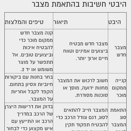
היבטי חשיבות בהתאמת מצבר
היבט
תיאור
טיפים והמלצות
קנה מצבר חדש
ממקום מוכר כדי
מצבר חדש מבטיח
מצבר
להבטיח איכות
ביצועים אמינים וטווח
חדש
וביצועים טובים. אל
חיים ארוך יותר.
תתפשר על מוצר
משומש או יד 2.
בחר בחנות עם ביקורות
קנייה
חשוב לרכוש את המצבר
חיוביות ונסיון בתחום.
ממקום
מחנות ידועה, מוסך או
הקפד לקבל אחריות
מוכר
סוכנות מסודרת.
על המצבר.
בדוק את דרישות היצרן
התאמת
המצבר חייב להתאים
של הרכב במדריך
סוג
לסוג, דגם וגודל הרכב כדי
הרכב או התייעץ עם
המצבר
להבטיח תפקוד תקין
איש מקצוע כדי לבחור