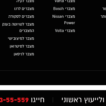
מצברי Varta
מצבר לקיה
ר
מצברי Bosch
מצברים לרנו
תר
מצברי Nissan
מצברים לסקודה
Power
מצבר לטויוטה בענק
מצברי Volta
המצברים
מצבר למיצובישי
מצבר לסיטרואן
מצבר לניסאן
3-55-559
לייעוץ ראשוני
חייגו