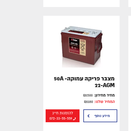
מצבר פריקה עמוקה- 50A
22-AGM
מחיר מחירון:
₪1500
המחיר שלנו:
₪1180
להזמנות חייג
מידע נוסף
072-33-55-559