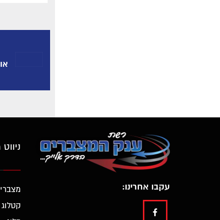
:או
ניווט 
עקבו אחרינו:
מצברי
קטלוג 